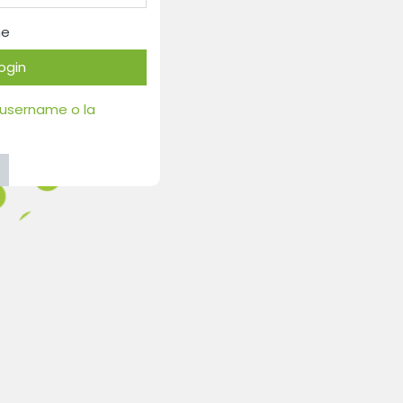
me
ogin
 username o la